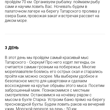
пройдём 70 км. Организуем рыбалку: поймаем рыбу
сами и научим ловить Вас. Ночевать будем в
палаточном лагере на берегу Татарского пролива у
озера Быки, провожая закат и встречая рассвет на
диком море.
3 ДЕНЬ
В этот день мы пройдём самый красивый мыс
Татарского - Сюркум! Про него ходят легенды, он
считается самым грозным на побережье. Многие
мореплаватели боялись его острых скал и старались
пройти как можно скорее. Мы выберем удобное и
безопасное место для швартовки и сделаем
восхождение на крутые обрывы этого мыса. Посетим
заброшенный маяк. Познакомимся с местным
смотрителем. Остановимся на ночёвку рядом с
мысом в бухте Старка. Устроим баню прямо на берегу
пресноводной бухты. Будем ловить раков на вечерний
ужин. Морской переход за день - 50 км.