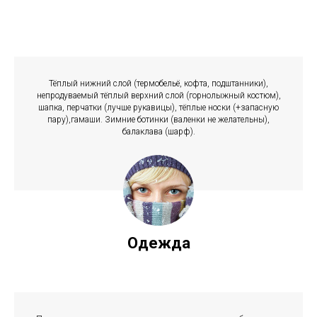
Тёплый нижний слой (термобельё, кофта, подштанники),
непродуваемый тёплый верхний слой (горнолыжный костюм),
шапка, перчатки (лучше рукавицы), тёплые носки (+запасную
пару),гамаши. Зимние ботинки (валенки не желательны),
балаклава (шарф).
Одежда