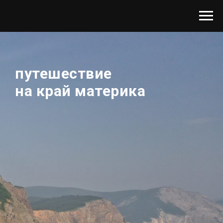
путешествие
на край материка